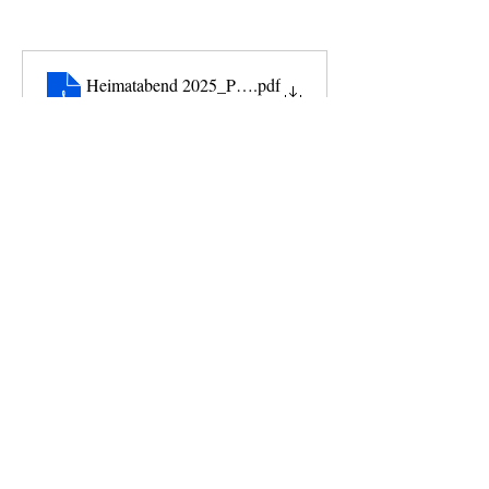
Heimatabend 2025_Programmheft
.pdf
Download PDF • 4.26MB
Trachtengruppe Mühlau
trachtengruppe-muehlau@gmx.ch